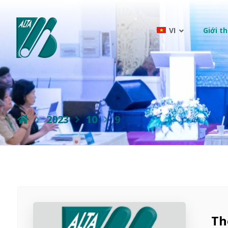
VI
Giới th
2023
10
9
Th