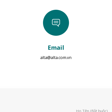
Email
alta@alta.com.vn
Họ Tên (Bắt buộc)