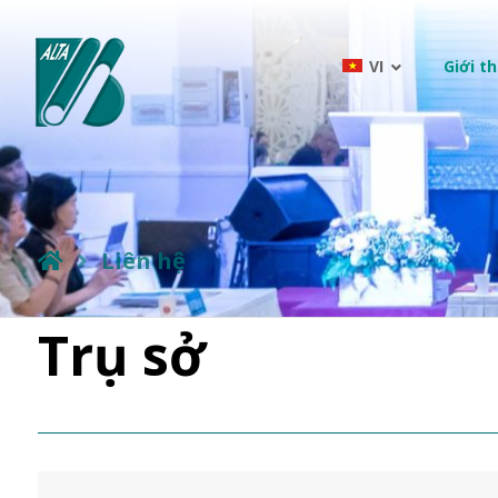
VI
Giới th
Liên hệ
Trụ sở