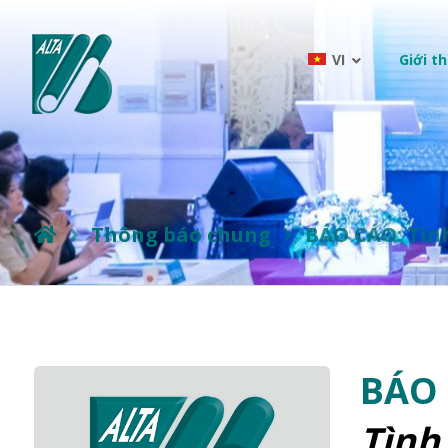
VI
Giới th
Thông báo chung
BÁO CÁO: Tình
BÁO
Tình