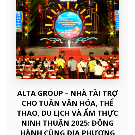
ALTA GROUP – NHÀ TÀI TRỢ
CHO TUẦN VĂN HÓA, THỂ
THAO, DU LỊCH VÀ ẨM THỰC
NINH THUẬN 2025: ĐỒNG
HÀNH CÙNG ĐỊA PHƯƠNG