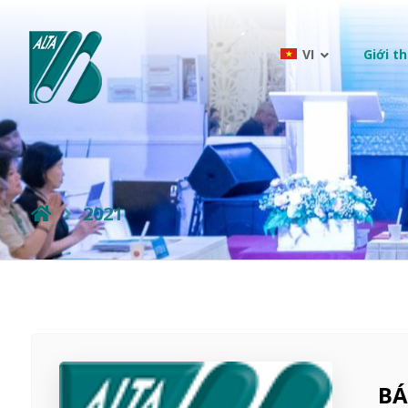
VI
Giới th
2021
BÁ