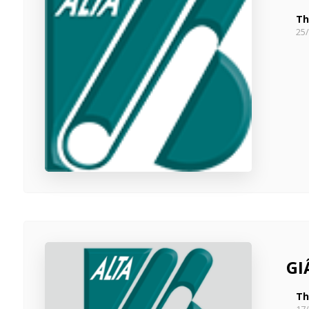
Th
25
GI
Th