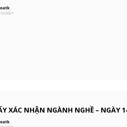
oatk
/12/2021
ẤY XÁC NHẬN NGÀNH NGHỀ – NGÀY 1
oatk