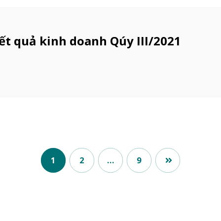
kết quả kinh doanh Qúy III/2021
1
2
…
9